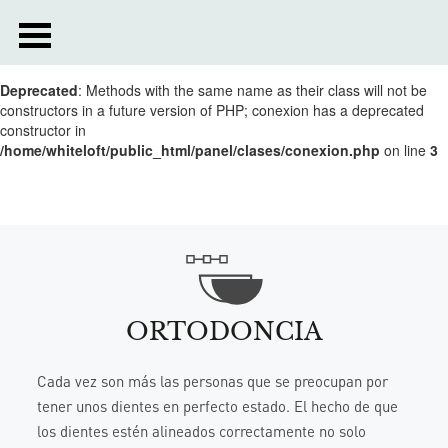
Deprecated
: __autoload() is deprecated, use spl_autoload_register()
instead in
/home/whiteloft/public_html/include/metas.php
on line
6
Deprecated
: Methods with the same name as their class will not be
constructors in a future version of PHP; conexion has a deprecated
constructor in
/home/whiteloft/public_html/panel/clases/conexion.php
on line
3
ORTODONCIA
Cada vez son más las personas que se preocupan por
tener unos dientes en perfecto estado. El hecho de que
los dientes estén alineados correctamente no solo